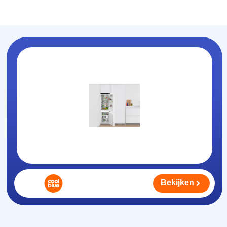
Koelhouden
.nl
Bekijken