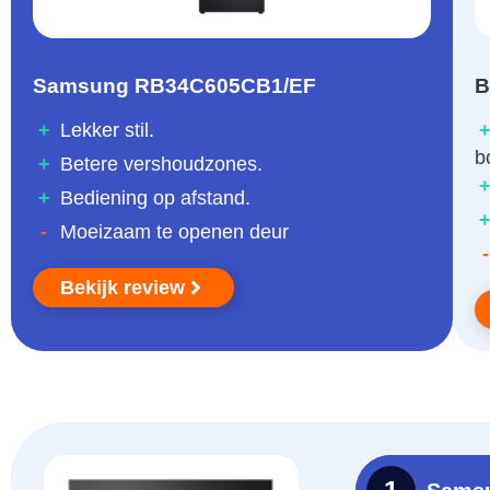
Samsung RB34C605CB1/EF
B
+
Lekker stil.
b
+
Betere vershoudzones.
+
Bediening op afstand.
-
Moeizaam te openen deur
-
Bekijk review