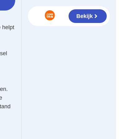
Bekijk
 helpt
sel
ken.
e
stand