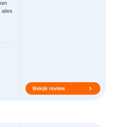
geen
 alles
Bekijk review