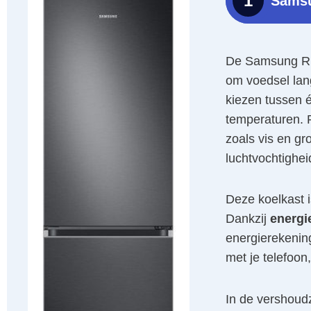
1
Sams
De Samsung RB3
om voedsel lan
kiezen tussen é
temperaturen. 
zoals vis en gr
luchtvochtigheid
Deze koelkast 
Dankzij
energi
energierekenin
met je telefoon,
In de vershoudz