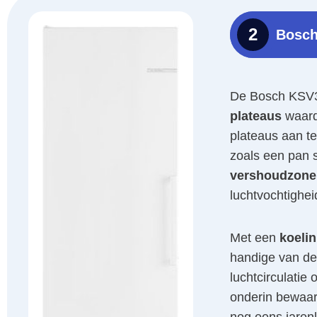
2
Bosc
De Bosch KSV3
plateaus
waard
plateaus aan te
zoals een pan s
vershoudzone
luchtvochtigheid
Met een
koelin
handige van de
luchtcirculatie o
onderin bewaar