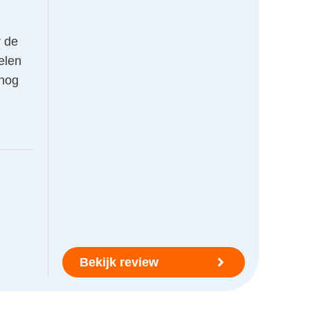
r de
elen
 nog
Bekijk review