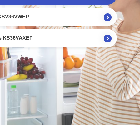
 KSV36VWEP
s KS36VAXEP