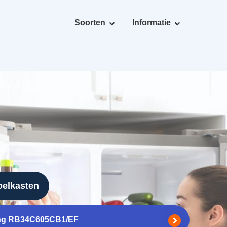
Soorten
Informatie
oelkasten
g RB34C605CB1/EF