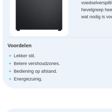
voedselverspill
hevelgreep heef
wat nodig is v
Voordelen
+
Lekker stil.
+
Betere vershoudzones.
+
Bediening op afstand.
+
Energiezuinig.