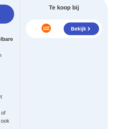
Te koop bij
Bekijk
elbare
n
t
 of
 ook