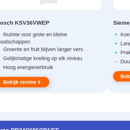
osch KSV36VWEP
Siem
+
Ruimte voor grote en kleine
+
Koel
oodschappen
+
Lang
+
Groente en fruit blijven langer vers
+
Prak
+
Gelijkmatige koeling op elk niveau
-
Duur
Hoog energieverbruik
Bek
Bekijk review