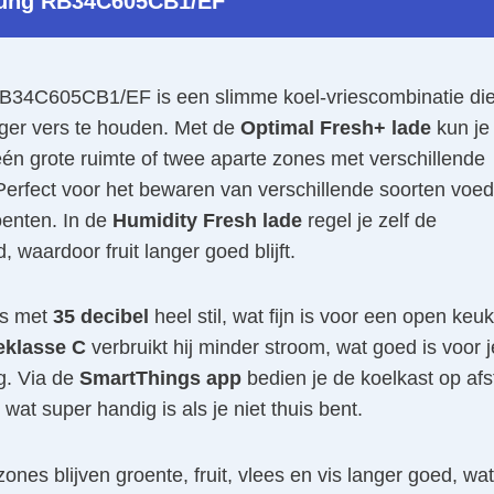
ung RB34C605CB1/EF
4C605CB1/EF is een slimme koel-vriescombinatie die
ger vers te houden. Met de
Optimal Fresh+ lade
kun je
én grote ruimte of twee aparte zones met verschillende
Perfect voor het bewaren van verschillende soorten voed
oenten. In de
Humidity Fresh lade
regel je zelf de
, waardoor fruit langer goed blijft.
is met
35 decibel
heel stil, wat fijn is voor een open keu
eklasse C
verbruikt hij minder stroom, wat goed is voor j
g. Via de
SmartThings app
bedien je de koelkast op af
 wat super handig is als je niet thuis bent.
ones blijven groente, fruit, vlees en vis langer goed, wat