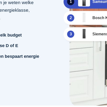
1
Samsun
en je weten welke
 energieklasse,
.
2
Bosch
3
Siemen
 elk budget
se D of E
 en bespaart energie