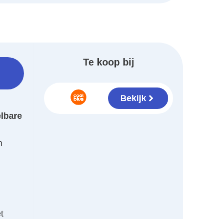
Te koop bij
Bekijk
elbare
n
t