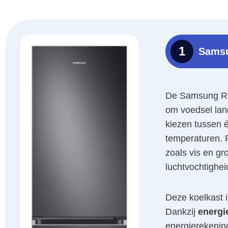
1
Sams
De Samsung RB3
om voedsel lan
kiezen tussen é
temperaturen. 
zoals vis en gr
luchtvochtigheid
Deze koelkast 
Dankzij
energi
energierekenin