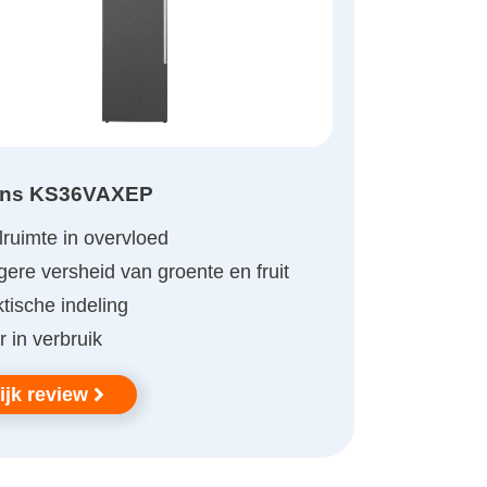
ens KS36VAXEP
ruimte in overvloed
ere versheid van groente en fruit
tische indeling
 in verbruik
ijk review