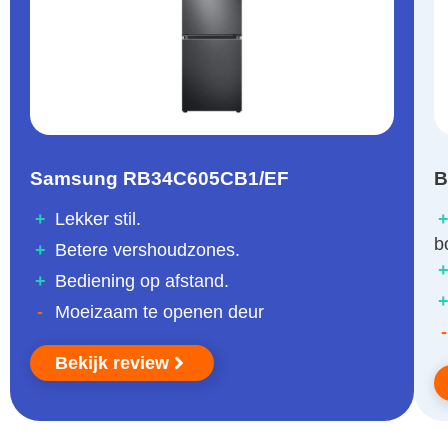
Samsung RB34C605CB1/EF
B
+
Lekker stil.
b
+
Betere vershoudzones.
+
Bediening op afstand.
-
Moeizaam te openen deur
-
Bekijk review