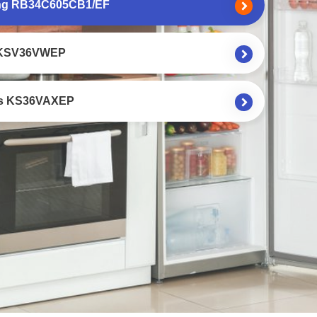
g RB34C605CB1/EF
 KSV36VWEP
s KS36VAXEP