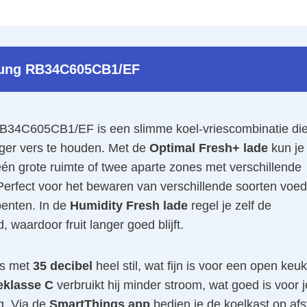
ung RB34C605CB1/EF
4C605CB1/EF is een slimme koel-vriescombinatie die
ger vers te houden. Met de
Optimal Fresh+ lade
kun je
én grote ruimte of twee aparte zones met verschillende
Perfect voor het bewaren van verschillende soorten voed
oenten. In de
Humidity Fresh lade
regel je zelf de
, waardoor fruit langer goed blijft.
is met
35 decibel
heel stil, wat fijn is voor een open keu
eklasse C
verbruikt hij minder stroom, wat goed is voor j
g. Via de
SmartThings app
bedien je de koelkast op af