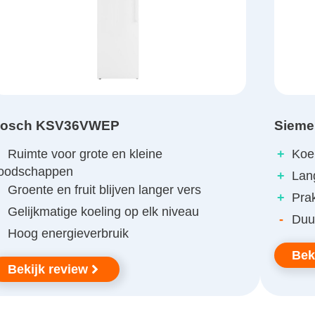
osch KSV36VWEP
Siem
+
Ruimte voor grote en kleine
+
Koel
oodschappen
+
Lang
+
Groente en fruit blijven langer vers
+
Prak
+
Gelijkmatige koeling op elk niveau
-
Duur
Hoog energieverbruik
Bek
Bekijk review