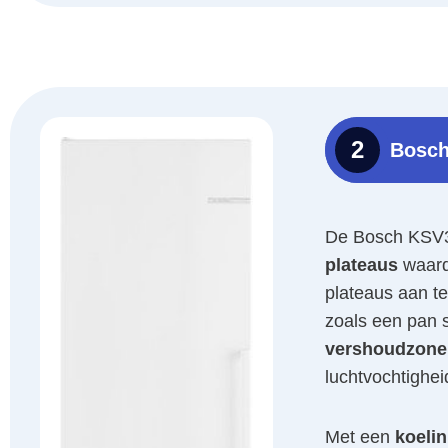
2
Bosc
De Bosch KSV3
plateaus
waard
plateaus aan te
zoals een pan s
vershoudzone
luchtvochtigheid
Met een
koelin