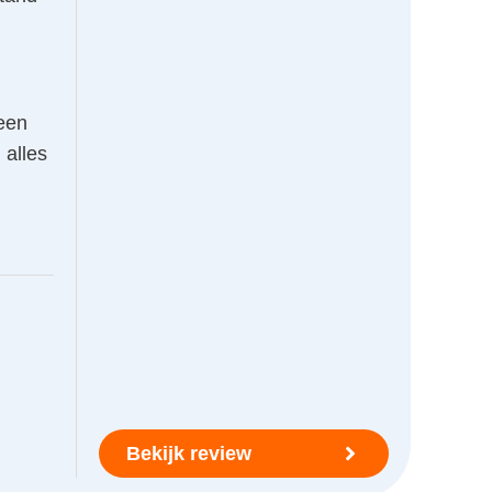
geen
 alles
Bekijk review