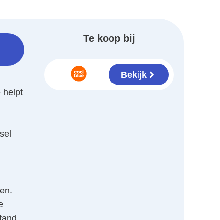
Te koop bij
Bekijk
 helpt
sel
ken.
e
stand