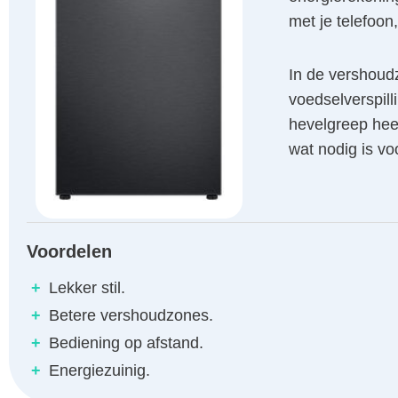
met je telefoon,
In de vershoudz
voedselverspill
hevelgreep heef
wat nodig is v
Voordelen
+
Lekker stil.
+
Betere vershoudzones.
+
Bediening op afstand.
+
Energiezuinig.