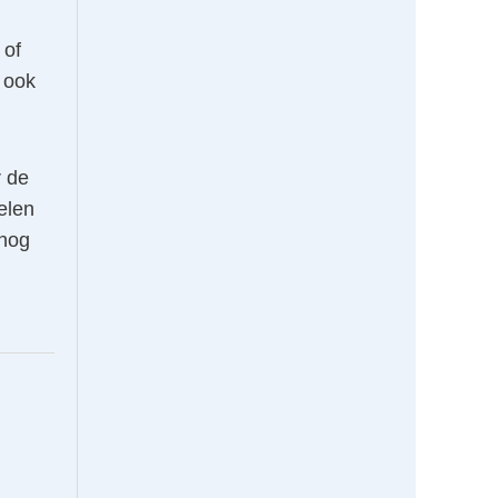
 of
 ook
r de
elen
 nog