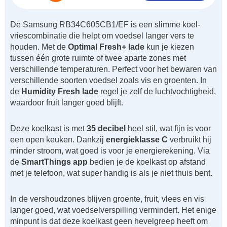
De Samsung RB34C605CB1/EF is een slimme koel-
vriescombinatie die helpt om voedsel langer vers te
houden. Met de
Optimal Fresh+ lade
kun je kiezen
tussen één grote ruimte of twee aparte zones met
verschillende temperaturen. Perfect voor het bewaren van
verschillende soorten voedsel zoals vis en groenten. In
de
Humidity Fresh lade
regel je zelf de luchtvochtigheid,
waardoor fruit langer goed blijft.
Deze koelkast is met
35 decibel
heel stil, wat fijn is voor
een open keuken. Dankzij
energieklasse C
verbruikt hij
minder stroom, wat goed is voor je energierekening. Via
de
SmartThings app
bedien je de koelkast op afstand
met je telefoon, wat super handig is als je niet thuis bent.
In de vershoudzones blijven groente, fruit, vlees en vis
langer goed, wat voedselverspilling vermindert. Het enige
minpunt is dat deze koelkast geen hevelgreep heeft om