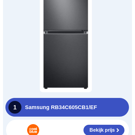
1
Samsung RB34C605CB1/EF
Bekijk prijs