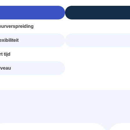
eurverspreiding
xibiliteit
 tijd
niveau