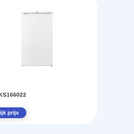
KS166022
jk prijs