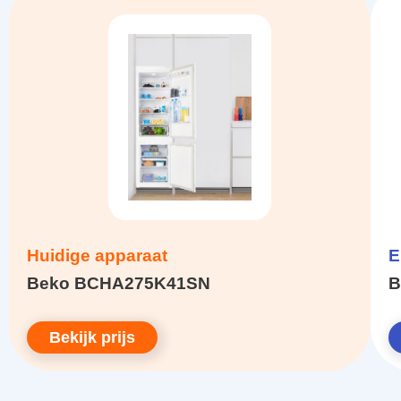
Huidige apparaat
E
Beko BCHA275K41SN
B
Bekijk prijs