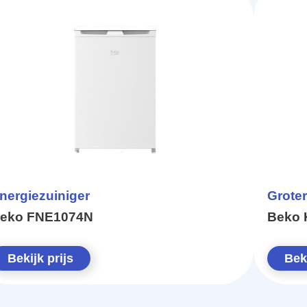
nergiezuiniger
Groter
eko FNE1074N
Beko 
Bekijk prijs
Beki