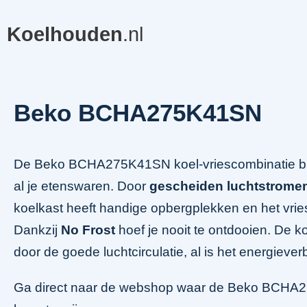
Koelhouden
.nl
Beko BCHA275K41SN
De Beko BCHA275K41SN koel-vriescombinatie b
al je etenswaren. Door
gescheiden luchtstrome
koelkast heeft handige opbergplekken en het vri
Dankzij
No Frost
hoef je nooit te ontdooien. De ko
door de goede luchtcirculatie, al is het energieve
Ga direct naar de webshop waar de Beko BCHA27