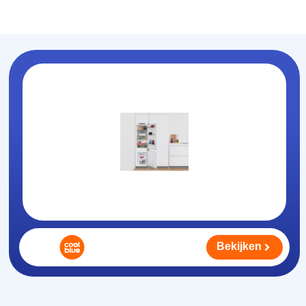
Koelhouden
.nl
Bekijken