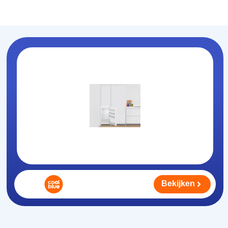
Koelhouden
.nl
Bekijken