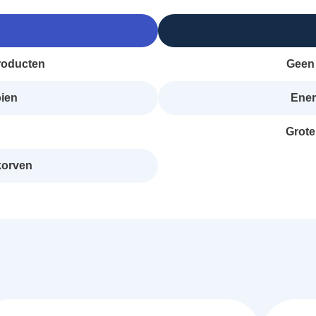
producten
Geen 
oien
Ener
Grote
korven