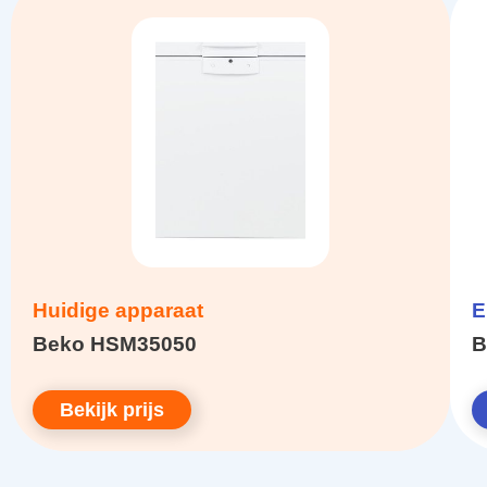
Huidige apparaat
E
Beko HSM35050
B
Bekijk prijs