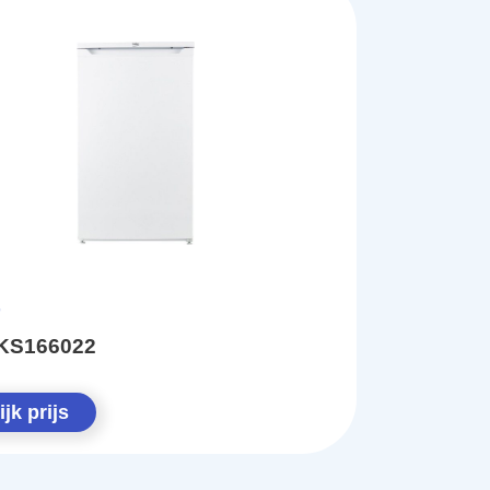
KS166022
jk prijs