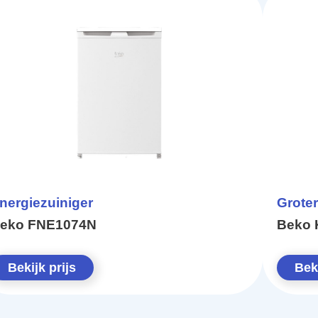
nergiezuiniger
Groter
eko FNE1074N
Beko 
Bekijk prijs
Beki