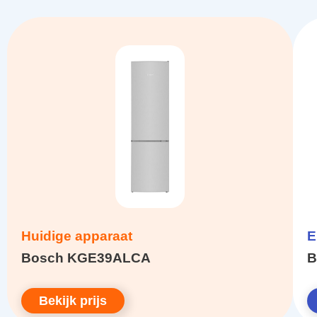
Huidige apparaat
E
Bosch KGE39ALCA
B
Bekijk prijs