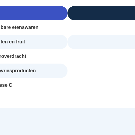
dbare etenswaren
en en fruit
roverdracht
epvriesproducten
asse C