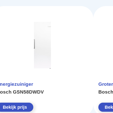
nergiezuiniger
Groter
osch GSN58DWDV
Bosc
Bekijk prijs
Beki