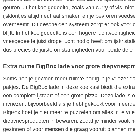
geuren uit het koelgedeelte, zoals van curry of vis, niet
ijsklontjes altijd neutraal smaken en je bevroren voed
overneemt. Dit gescheiden systeem zorgt er ook voor d
blijft. In het koelgedeelte is een hogere luchtvochtighei
vriesgedeelte juist droge lucht nodig heeft om ijskrista
dus precies de juiste omstandigheden voor beide dele
Extra ruime BigBox lade voor grote diepvriesp
Soms heb je gewoon meer ruimte nodig in je vriezer dan
pakjes. De BigBox lade in deze koelkast biedt die extr
een complete ijstaart of een grote pizza. Deze lade is o
invriezen, bijvoorbeeld als je hebt gekookt voor meerde
BigBox hoef je niet meer te puzzelen om alles in je vriez
diepvriesproducten in bewaren, zodat je minder vaak na
gezinnen of voor mensen die graag vooruit plannen me