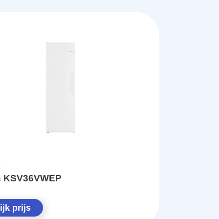
h KSV36VWEP
jk prijs