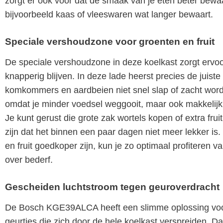
zorgt er ook voor dat de smaak van je eten beter bewaard 
bijvoorbeeld kaas of vleeswaren wat langer bewaart.
Speciale vershoudzone voor groenten en fruit
De speciale vershoudzone in deze koelkast zorgt ervoor
knapperig blijven. In deze lade heerst precies de juiste
komkommers en aardbeien niet snel slap of zacht worden
omdat je minder voedsel weggooit, maar ook makkelijk
Je kunt gerust die grote zak wortels kopen of extra frui
zijn dat het binnen een paar dagen niet meer lekker is
en fruit goedkoper zijn, kun je zo optimaal profiteren
over bederf.
Gescheiden luchtstroom tegen geuroverdracht
De Bosch KGE39ALCA heeft een slimme oplossing voo
geurtjes die zich door de hele koelkast verspreiden. 