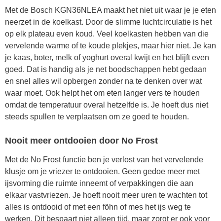
Met de Bosch KGN36NLEA maakt het niet uit waar je je eten
neerzet in de koelkast. Door de slimme luchtcirculatie is het
op elk plateau even koud. Veel koelkasten hebben van die
vervelende warme of te koude plekjes, maar hier niet. Je kan
je kaas, boter, melk of yoghurt overal kwijt en het blijft even
goed. Dat is handig als je net boodschappen hebt gedaan
en snel alles wil opbergen zonder na te denken over wat
waar moet. Ook helpt het om eten langer vers te houden
omdat de temperatuur overal hetzelfde is. Je hoeft dus niet
steeds spullen te verplaatsen om ze goed te houden.
Nooit meer ontdooien door No Frost
Met de No Frost functie ben je verlost van het vervelende
klusje om je vriezer te ontdooien. Geen gedoe meer met
ijsvorming die ruimte inneemt of verpakkingen die aan
elkaar vastvriezen. Je hoeft nooit meer uren te wachten tot
alles is ontdooid of met een föhn of mes het ijs weg te
werken. Dit bespaart niet alleen tijd, maar zorgt er ook voor