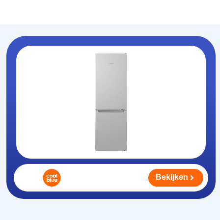
Koelhouden
.nl
Bekijken