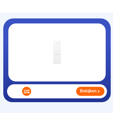
Koelhouden
.nl
Bekijken