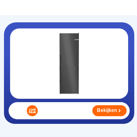
Koelhouden
.nl
Bekijken