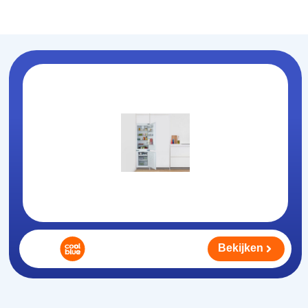
Koelhouden
.nl
Bekijken