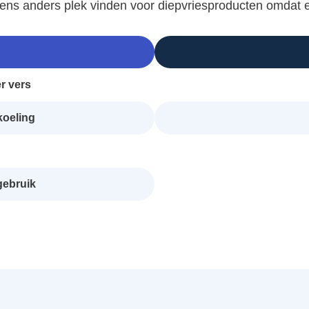
gens anders plek vinden voor diepvriesproducten omdat e
er vers
koeling
gebruik