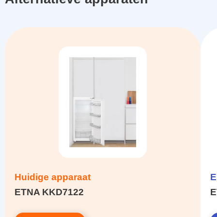
Huidige apparaat
E
ETNA KKD7122
E