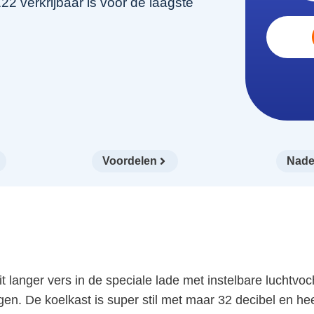
 verkrijbaar is voor de laagste
Voordelen
Nade
anger vers in de speciale lade met instelbare luchtvochti
. De koelkast is super stil met maar 32 decibel en heef