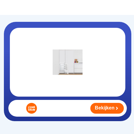
Koelhouden
.nl
Bekijken