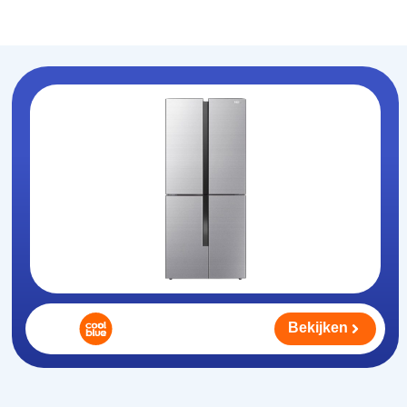
Koelhouden
.nl
Bekijken