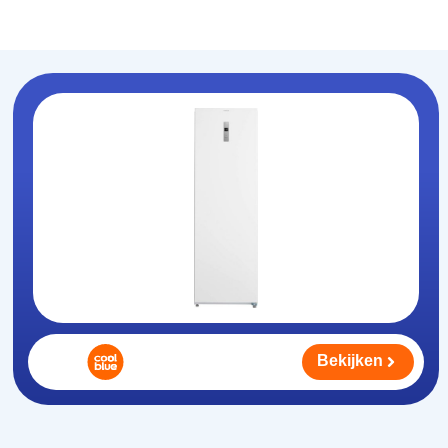
Koelhouden
.nl
Bekijken