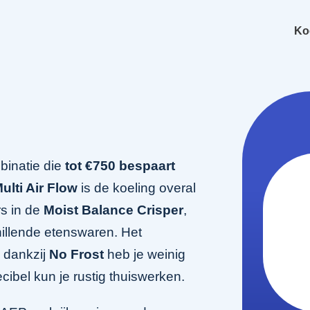
Ko
inatie die
tot €750 bespaart
ulti Air Flow
is de koeling overal
rs in de
Moist Balance Crisper
,
hillende etenswaren. Het
n dankzij
No Frost
heb je weinig
ibel kun je rustig thuiswerken.