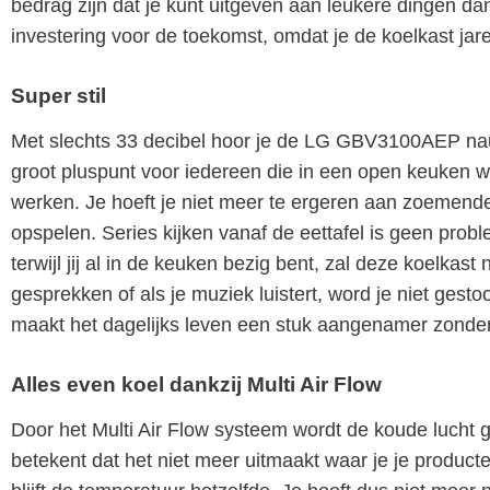
bedrag zijn dat je kunt uitgeven aan leukere dingen da
investering voor de toekomst, omdat je de koelkast jar
Super stil
Met slechts 33 decibel hoor je de LG GBV3100AEP nauwe
groot pluspunt voor iedereen die in een open keuken 
werken. Je hoeft je niet meer te ergeren aan zoemende
opspelen. Series kijken vanaf de eettafel is geen probl
terwijl jij al in de keuken bezig bent, zal deze koelka
gesprekken of als je muziek luistert, word je niet gest
maakt het dagelijks leven een stuk aangenamer zonder dat
Alles even koel dankzij Multi Air Flow
Door het Multi Air Flow systeem wordt de koude lucht ge
betekent dat het niet meer uitmaakt waar je je produc