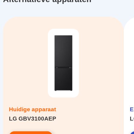
Huidige apparaat
E
LG GBV3100AEP
L