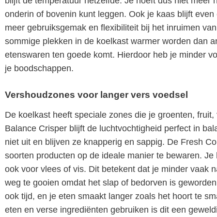
blijft de temperatuur hetzelfde. Je hoeft dus niet meer 
onderin of bovenin kunt leggen. Ook je kaas blijft even
meer gebruiksgemak en flexibiliteit bij het inruimen v
sommige plekken in de koelkast warmer worden dan an
etenswaren ten goede komt. Hierdoor heb je minder voe
je boodschappen.
Vershoudzones voor langer vers voedsel
De koelkast heeft speciale zones die je groenten, fruit,
Balance Crisper blijft de luchtvochtigheid perfect in ba
niet uit en blijven ze knapperig en sappig. De Fresh C
soorten producten op de ideale manier te bewaren. Je k
ook voor vlees of vis. Dit betekent dat je minder vaak
weg te gooien omdat het slap of bedorven is geworden.
ook tijd, en je eten smaakt langer zoals het hoort te
eten en verse ingrediënten gebruiken is dit een geweldi