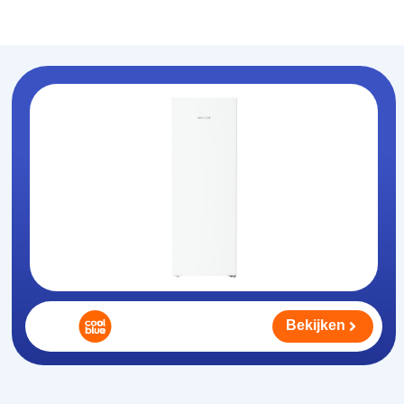
Koelhouden
.nl
Bekijken