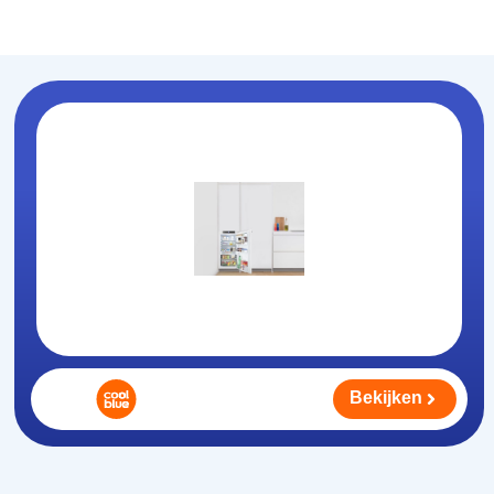
Koelhouden
.nl
Bekijken