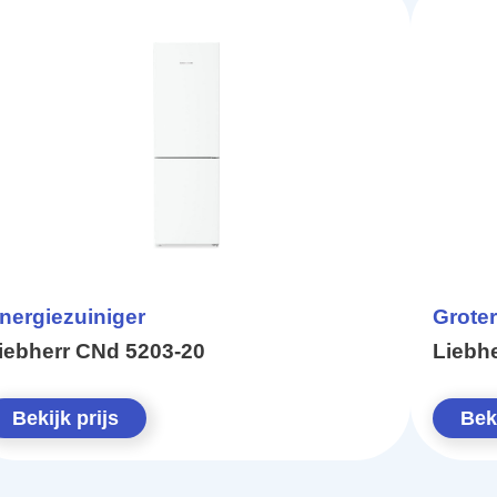
nergiezuiniger
Groter
iebherr CNd 5203-20
Liebhe
Bekijk prijs
Beki