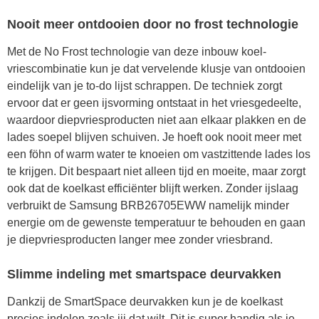
Nooit meer ontdooien door no frost technologie
Met de No Frost technologie van deze inbouw koel-
vriescombinatie kun je dat vervelende klusje van ontdooien
eindelijk van je to-do lijst schrappen. De techniek zorgt
ervoor dat er geen ijsvorming ontstaat in het vriesgedeelte,
waardoor diepvriesproducten niet aan elkaar plakken en de
lades soepel blijven schuiven. Je hoeft ook nooit meer met
een föhn of warm water te knoeien om vastzittende lades los
te krijgen. Dit bespaart niet alleen tijd en moeite, maar zorgt
ook dat de koelkast efficiënter blijft werken. Zonder ijslaag
verbruikt de Samsung BRB26705EWW namelijk minder
energie om de gewenste temperatuur te behouden en gaan
je diepvriesproducten langer mee zonder vriesbrand.
Slimme indeling met smartspace deurvakken
Dankzij de SmartSpace deurvakken kun je de koelkast
precies indelen zoals jij dat wilt. Dit is super handig als je