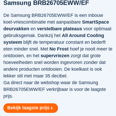
Samsung BRB26705EWW/EF
De Samsung BRB26705EWW/EF is een inbouw
koel-vriescombinatie met aanpasbare
SmartSpace
deurvakken
en
verstelbare plateaus
voor optimaal
gebruiksgemak. Dankzij het
All Around Cooling
systeem
blijft de temperatuur constant en bederft
eten minder snel. Met
No Frost
hoef je nooit meer te
ontdooien, en het
supervriezen
zorgt dat grote
hoeveelheden snel worden ingevroren zonder dat
andere producten ontdooien. De koelkast is ook
lekker stil met maar 35 decibel.
Ga direct naar de webshop waar de Samsung
BRB26705EWW/EF verkrijbaar is voor de laagste
prijs.
Bekijk laagste prijs