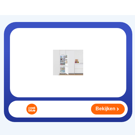
Koelhouden
.nl
Bekijken