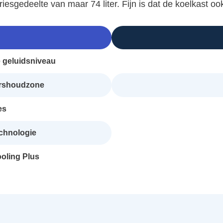
riesgedeelte van maar 74 liter. Fijn is dat de koelkast o
e geluidsniveau
ershoudzone
es
echnologie
oling Plus