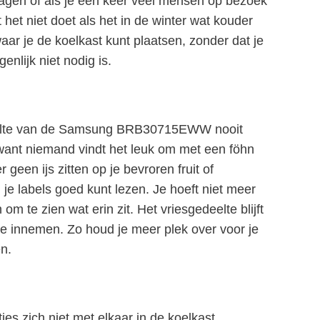
tdagen of als je een keer veel mensen op bezoek
t het niet doet als het in de winter wat kouder
n waar je de koelkast kunt plaatsen, zonder dat je
nlijk niet nodig is.
edeelte van de Samsung BRB30715EWW nooit
, want niemand vindt het leuk om met een föhn
r geen ijs zitten op je bevroren fruit of
je labels goed kunt lezen. Je hoeft niet meer
 te zien wat erin zit. Het vriesgedeelte blijft
imte innemen. Zo houd je meer plek over voor je
en.
s zich niet met elkaar in de koelkast.