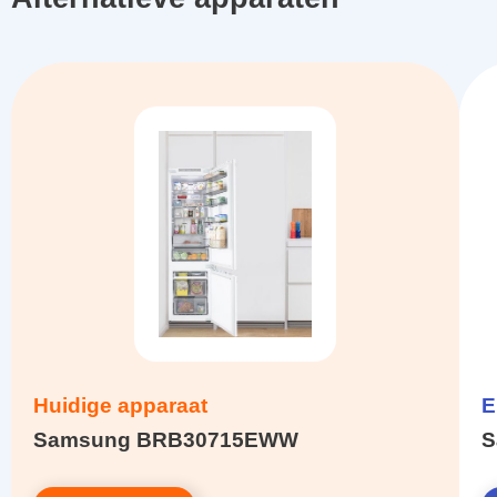
Huidige apparaat
E
Samsung BRB30715EWW
S