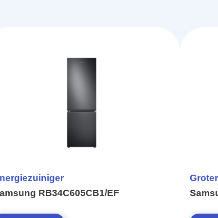
nergiezuiniger
Groter
amsung RB34C605CB1/EF
Sams