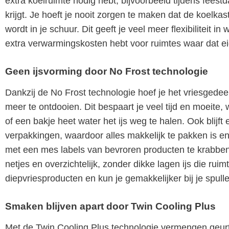
extra koelruimte nodig hebt, bijvoorbeeld tijdens fees
krijgt. Je hoeft je nooit zorgen te maken dat de koelkas
wordt in je schuur. Dit geeft je veel meer flexibiliteit i
extra verwarmingskosten hebt voor ruimtes waar dat eige
Geen ijsvorming door No Frost technologie
Dankzij de No Frost technologie hoef je het vriesg
meer te ontdooien. Dit bespaart je veel tijd en moeite
of een bakje heet water het ijs weg te halen. Ook blijft e
verpakkingen, waardoor alles makkelijk te pakken is en 
met een mes labels van bevroren producten te krabben om
netjes en overzichtelijk, zonder dikke lagen ijs die ru
diepvriesproducten en kun je gemakkelijker bij je spull
Smaken blijven apart door Twin Cooling Plus
Met de Twin Cooling Plus technologie vermengen geurtje