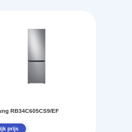
ung RB34C605CS9/EF
jk prijs