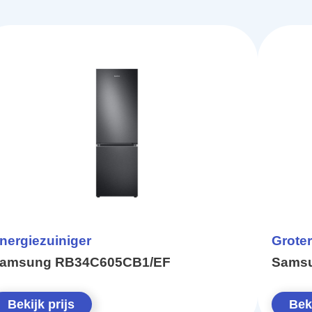
nergiezuiniger
Groter
amsung RB34C605CB1/EF
Sams
Bekijk prijs
Beki