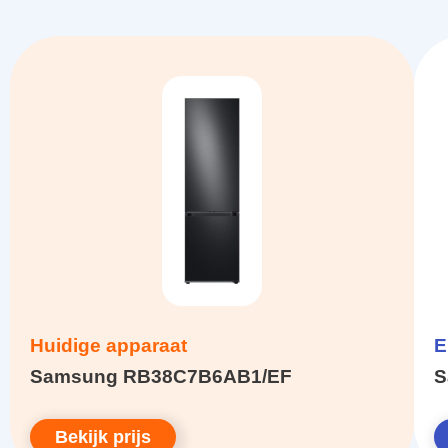
Huidige apparaat
E
Samsung RB38C7B6AB1/EF
S
Bekijk prijs