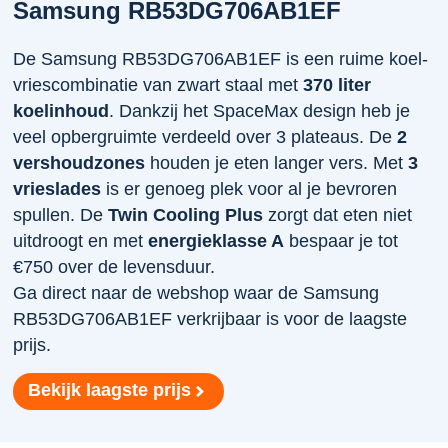
Samsung RB53DG706AB1EF
De Samsung RB53DG706AB1EF is een ruime koel-
vriescombinatie van zwart staal met
370 liter
koelinhoud
. Dankzij het SpaceMax design heb je
veel opbergruimte verdeeld over 3 plateaus. De
2
vershoudzones
houden je eten langer vers. Met
3
vrieslades
is er genoeg plek voor al je bevroren
spullen. De
Twin Cooling Plus
zorgt dat eten niet
uitdroogt en met
energieklasse A
bespaar je tot
€750 over de levensduur.
Ga direct naar de webshop waar de Samsung
RB53DG706AB1EF verkrijbaar is voor de laagste
prijs.
Bekijk laagste prijs