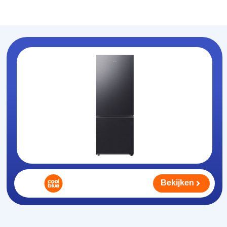
Koelhouden
.nl
Bekijken