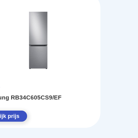
ung RB34C605CS9/EF
jk prijs