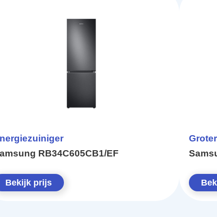
nergiezuiniger
Groter
amsung RB34C605CB1/EF
Sams
Bekijk prijs
Beki