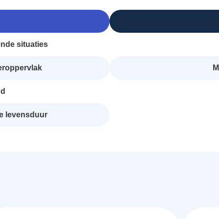
ende situaties
eroppervlak
M
nd
e levensduur