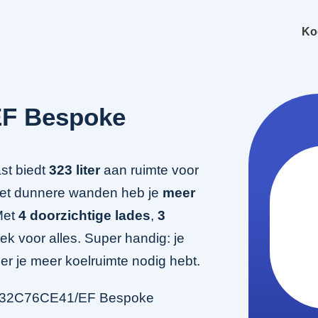
Ko
F Bespoke
t biedt
323 liter
aan ruimte voor
et dunnere wanden heb je
meer
Met
4 doorzichtige lades
,
3
ek voor alles. Super handig: je
r je meer koelruimte nodig hebt.
RZ32C76CE41/EF Bespoke