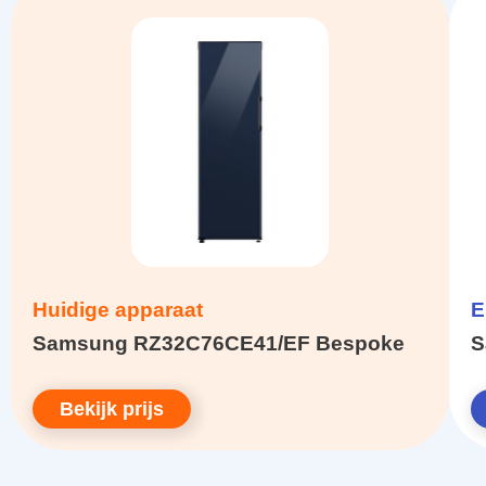
Huidige apparaat
E
Samsung RZ32C76CE41/EF Bespoke
S
Bekijk prijs