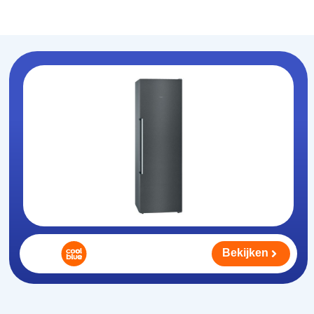
Koelhouden
.nl
Bekijken