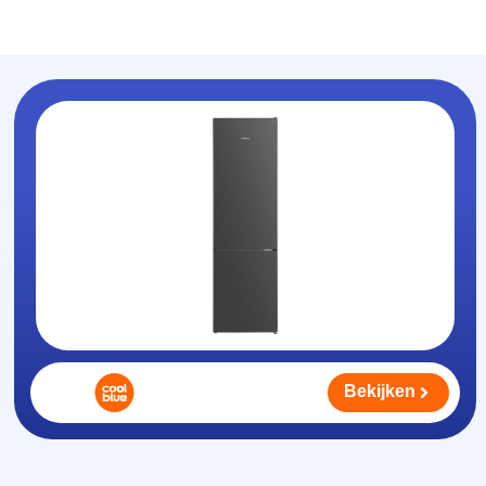
Koelhouden
.nl
Bekijken