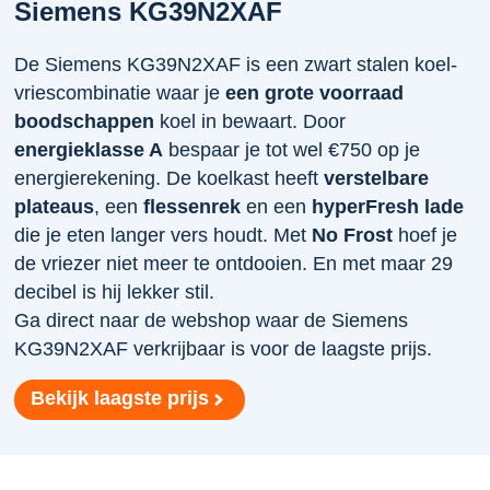
Siemens KG39N2XAF
De Siemens KG39N2XAF is een zwart stalen koel-
vriescombinatie waar je
een grote voorraad
boodschappen
koel in bewaart. Door
energieklasse A
bespaar je tot wel €750 op je
energierekening. De koelkast heeft
verstelbare
plateaus
, een
flessenrek
en een
hyperFresh lade
die je eten langer vers houdt. Met
No Frost
hoef je
de vriezer niet meer te ontdooien. En met maar 29
decibel is hij lekker stil.
Ga direct naar de webshop waar de Siemens
KG39N2XAF verkrijbaar is voor de laagste prijs.
Bekijk laagste prijs