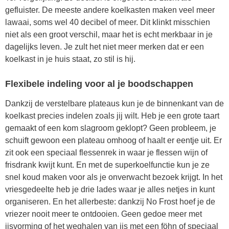
gefluister. De meeste andere koelkasten maken veel meer
lawaai, soms wel 40 decibel of meer. Dit klinkt misschien
niet als een groot verschil, maar het is echt merkbaar in je
dagelijks leven. Je zult het niet meer merken dat er een
koelkast in je huis staat, zo stil is hij.
Flexibele indeling voor al je boodschappen
Dankzij de verstelbare plateaus kun je de binnenkant van de
koelkast precies indelen zoals jij wilt. Heb je een grote taart
gemaakt of een kom slagroom geklopt? Geen probleem, je
schuift gewoon een plateau omhoog of haalt er eentje uit. Er
zit ook een speciaal flessenrek in waar je flessen wijn of
frisdrank kwijt kunt. En met de superkoelfunctie kun je ze
snel koud maken voor als je onverwacht bezoek krijgt. In het
vriesgedeelte heb je drie lades waar je alles netjes in kunt
organiseren. En het allerbeste: dankzij No Frost hoef je de
vriezer nooit meer te ontdooien. Geen gedoe meer met
ijsvorming of het weghalen van ijs met een föhn of speciaal