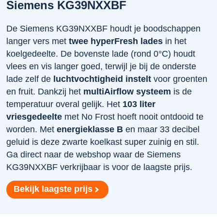
Siemens KG39NXXBF
De Siemens KG39NXXBF houdt je boodschappen
langer vers met
twee hyperFresh lades
in het
koelgedeelte. De bovenste lade (rond 0°C) houdt
vlees en vis langer goed, terwijl je bij de onderste
lade zelf de
luchtvochtigheid instelt
voor groenten
en fruit. Dankzij het
multiAirflow systeem
is de
temperatuur overal gelijk. Het
103 liter
vriesgedeelte
met No Frost hoeft nooit ontdooid te
worden. Met
energieklasse B
en maar 33 decibel
geluid is deze zwarte koelkast super zuinig en stil.
Ga direct naar de webshop waar de Siemens
KG39NXXBF verkrijbaar is voor de laagste prijs.
Bekijk laagste prijs