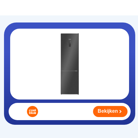
Koelhouden
.nl
Bekijken