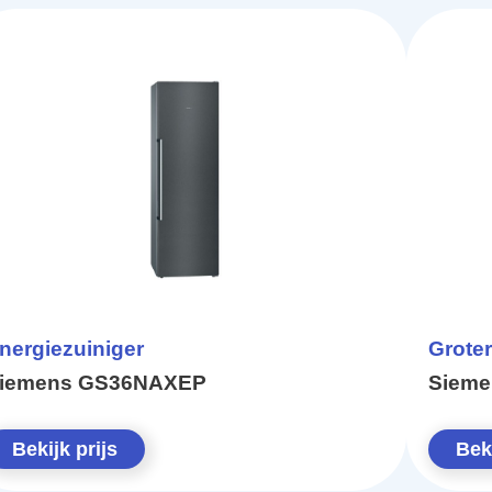
nergiezuiniger
Groter
iemens GS36NAXEP
Siem
Bekijk prijs
Beki