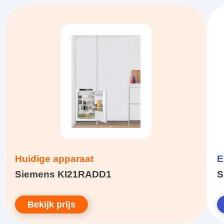
Huidige apparaat
E
Siemens KI21RADD1
S
Bekijk prijs