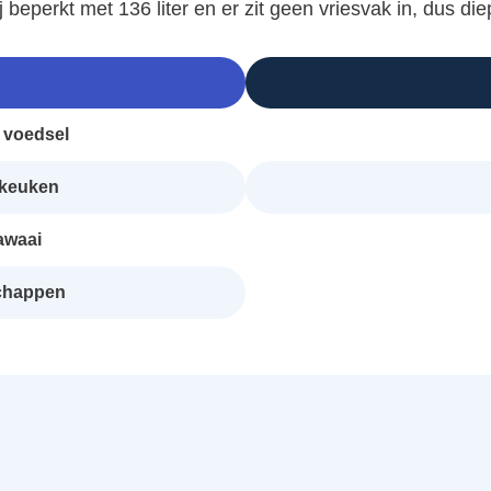
beperkt met 136 liter en er zit geen vriesvak in, dus di
 voedsel
e keuken
awaai
chappen