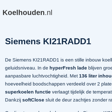
Koelhouden
.nl
Siemens KI21RADD1
De Siemens KI21RADD1 is een stille inbouw koelk
geluidsniveau. In de
hyperFresh lade
blijven groe
aanpasbare luchtvochtigheid. Met
136 liter inho
hoeveelheid boodschappen verdeeld over 2 plat
superkoelen functie
verlaagt tijdelijk de tempe
Dankzij
softClose
sluit de deur zachtjes zonder 