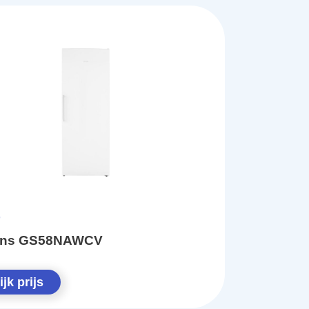
ens GS58NAWCV
jk prijs