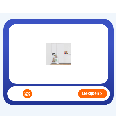
Koelhouden
.nl
Bekijken