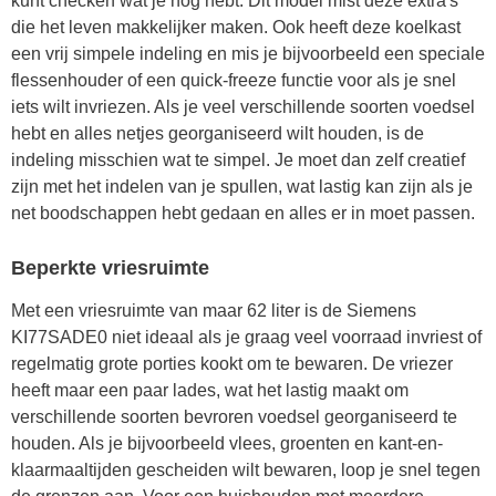
kunt checken wat je nog hebt. Dit model mist deze extra's
die het leven makkelijker maken. Ook heeft deze koelkast
een vrij simpele indeling en mis je bijvoorbeeld een speciale
flessenhouder of een quick-freeze functie voor als je snel
iets wilt invriezen. Als je veel verschillende soorten voedsel
hebt en alles netjes georganiseerd wilt houden, is de
indeling misschien wat te simpel. Je moet dan zelf creatief
zijn met het indelen van je spullen, wat lastig kan zijn als je
net boodschappen hebt gedaan en alles er in moet passen.
Beperkte vriesruimte
Met een vriesruimte van maar 62 liter is de Siemens
KI77SADE0 niet ideaal als je graag veel voorraad invriest of
regelmatig grote porties kookt om te bewaren. De vriezer
heeft maar een paar lades, wat het lastig maakt om
verschillende soorten bevroren voedsel georganiseerd te
houden. Als je bijvoorbeeld vlees, groenten en kant-en-
klaarmaaltijden gescheiden wilt bewaren, loop je snel tegen