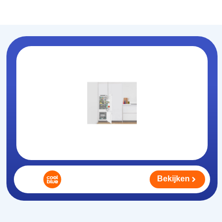
Koelhouden
.nl
Bekijken