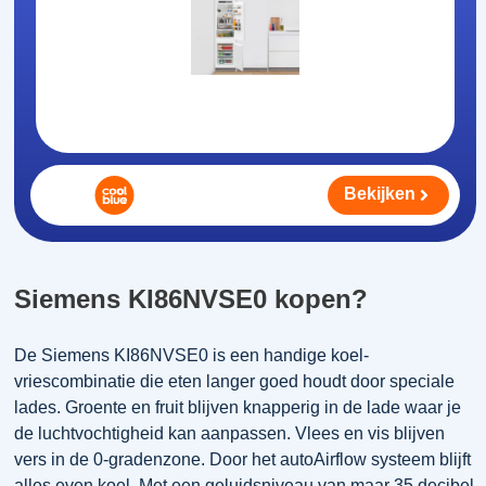
Bekijken
Siemens KI86NVSE0 kopen?
De Siemens KI86NVSE0 is een handige koel-
vriescombinatie die eten langer goed houdt door speciale
lades. Groente en fruit blijven knapperig in de lade waar je
de luchtvochtigheid kan aanpassen. Vlees en vis blijven
vers in de 0-gradenzone. Door het autoAirflow systeem blijft
alles even koel. Met een geluidsniveau van maar 35 decibel