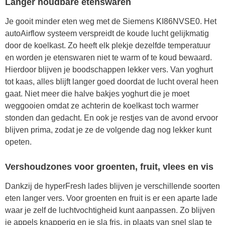
Langer houdbare etenswaren
Je gooit minder eten weg met de Siemens KI86NVSE0. Het
autoAirflow systeem verspreidt de koude lucht gelijkmatig
door de koelkast. Zo heeft elk plekje dezelfde temperatuur
en worden je etenswaren niet te warm of te koud bewaard.
Hierdoor blijven je boodschappen lekker vers. Van yoghurt
tot kaas, alles blijft langer goed doordat de lucht overal heen
gaat. Niet meer die halve bakjes yoghurt die je moet
weggooien omdat ze achterin de koelkast toch warmer
stonden dan gedacht. En ook je restjes van de avond ervoor
blijven prima, zodat je ze de volgende dag nog lekker kunt
opeten.
Vershoudzones voor groenten, fruit, vlees en vis
Dankzij de hyperFresh lades blijven je verschillende soorten
eten langer vers. Voor groenten en fruit is er een aparte lade
waar je zelf de luchtvochtigheid kunt aanpassen. Zo blijven
je appels knapperig en je sla fris, in plaats van snel slap te