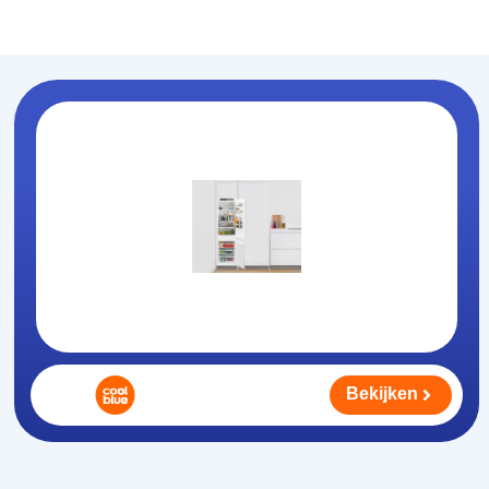
Koelhouden
.nl
Bekijken