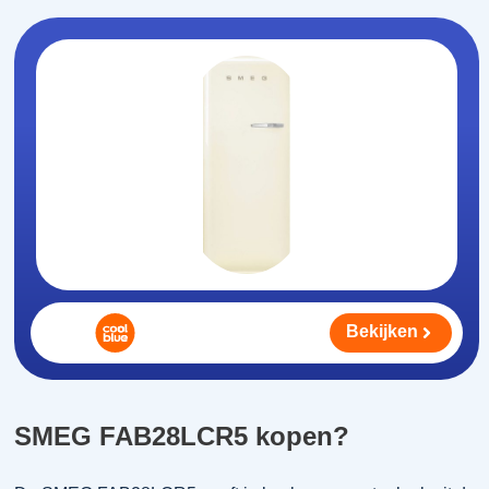
Bekijken
SMEG FAB28LCR5 kopen?