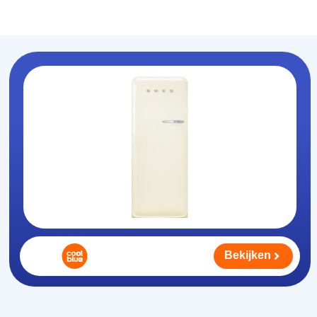
Koelhouden
.nl
Bekijken