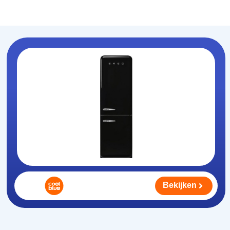
Koelhouden
.nl
Bekijken