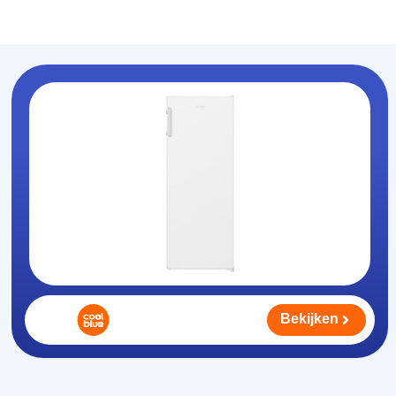
Koelhouden
.nl
Bekijken