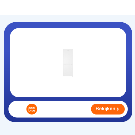
Koelhouden
.nl
Bekijken