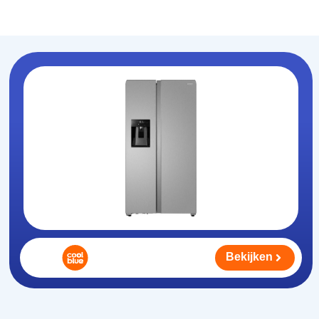
Koelhouden
.nl
Bekijken