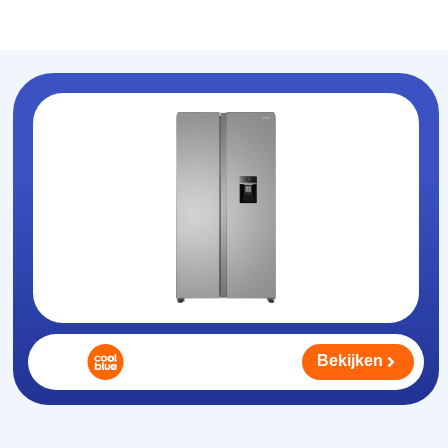
Koelhouden
.nl
Bekijken