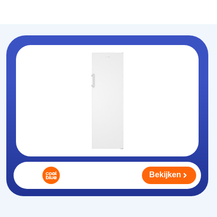
Koelhouden
.nl
Bekijken