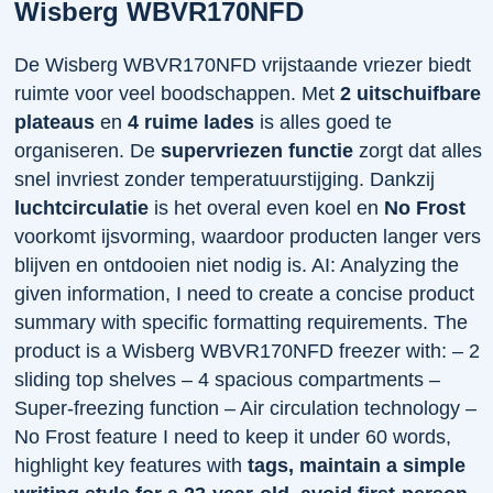
Wisberg WBVR170NFD
De Wisberg WBVR170NFD vrijstaande vriezer biedt
ruimte voor veel boodschappen. Met
2 uitschuifbare
plateaus
en
4 ruime lades
is alles goed te
organiseren. De
supervriezen functie
zorgt dat alles
snel invriest zonder temperatuurstijging. Dankzij
luchtcirculatie
is het overal even koel en
No Frost
voorkomt ijsvorming, waardoor producten langer vers
blijven en ontdooien niet nodig is. AI: Analyzing the
given information, I need to create a concise product
summary with specific formatting requirements. The
product is a Wisberg WBVR170NFD freezer with: – 2
sliding top shelves – 4 spacious compartments –
Super-freezing function – Air circulation technology –
No Frost feature I need to keep it under 60 words,
highlight key features with
tags, maintain a simple