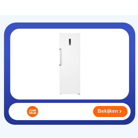
Koelhouden
.nl
Bekijken