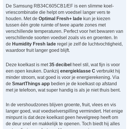
De Samsung RB34C605CB1/EF is een slimme koel-
vriescombinatie die helpt om voedsel langer vers te
houden. Met de
Optimal Fresh+ lade
kun je kiezen
tussen één grote ruimte of twee aparte zones met
verschillende temperaturen. Perfect voor het bewaren van
verschillende soorten voedsel zoals vis en groenten. In
de
Humidity Fresh lade
regel je zelf de luchtvochtigheid,
waardoor fruit langer goed blijft.
Deze koelkast is met
35 decibel
heel stil, wat fijn is voor
een open keuken. Dankzij
energieklasse C
verbruikt hij
minder stroom, wat goed is voor je energierekening. Via
de
SmartThings app
bedien je de koelkast op afstand
met je telefoon, wat super handig is als je niet thuis bent.
In de vershoudzones blijven groente, fruit, vlees en vis
langer goed, wat voedselverspilling vermindert. Het enige
minpunt is dat deze koelkast geen hevelgreep heeft om
de deur snel en makkelijk te openen. Toch biedt hij alles