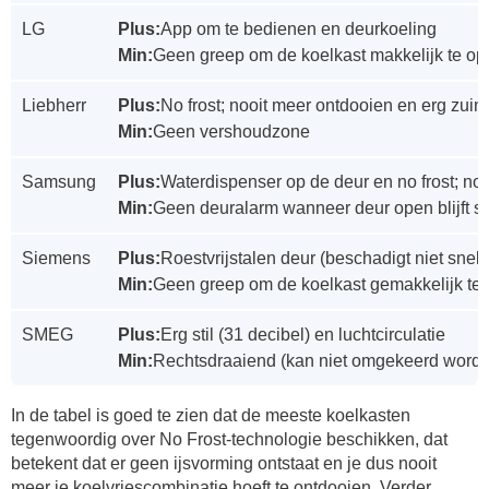
LG
Plus:
App om te bedienen en deurkoeling
Min:
Geen greep om de koelkast makkelijk te o
Liebherr
Plus:
No frost; nooit meer ontdooien en erg zuin
Min:
Geen vershoudzone
Samsung
Plus:
Waterdispenser op de deur en no frost; no
Min:
Geen deuralarm wanneer deur open blijft s
Siemens
Plus:
Roestvrijstalen deur (beschadigt niet snel) 
Min:
Geen greep om de koelkast gemakkelijk te
SMEG
Plus:
Erg stil (31 decibel) en luchtcirculatie
Min:
Rechtsdraaiend (kan niet omgekeerd word
In de tabel is goed te zien dat de meeste koelkasten
tegenwoordig over No Frost-technologie beschikken, dat
betekent dat er geen ijsvorming ontstaat en je dus nooit
meer je koelvriescombinatie hoeft te ontdooien. Verder