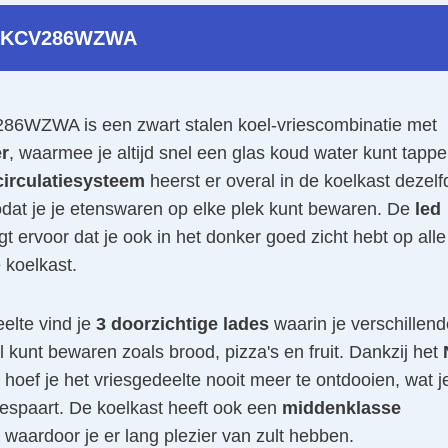
 KCV286WZWA
6WZWA is een zwart stalen koel-vriescombinatie met
r
, waarmee je altijd snel een glas koud water kunt tappe
circulatiesysteem
heerst er overal in de koelkast dezelf
odat je je etenswaren op elke plek kunt bewaren. De
led
t ervoor dat je ook in het donker goed zicht hebt op alle
 koelkast.
eelte vind je
3 doorzichtige lades
waarin je verschillend
 kunt bewaren zoals brood, pizza's en fruit. Dankzij het
hoef je het vriesgedeelte nooit meer te ontdooien, wat j
bespaart. De koelkast heeft ook een
middenklasse
, waardoor je er lang plezier van zult hebben.