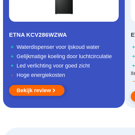
ETNA KCV286WZWA
E
+
Waterdispenser voor ijskoud water
+
Gelijkmatige koeling door luchtcirculatie
+
Led verlichting voor goed zicht
i
-
Hoge energiekosten
-
Bekijk review