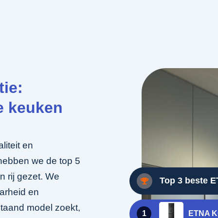
ie:
je keuken
iteit en
n hebben we de top 5
n rij gezet. We
Top 3 beste E
aarheid en
jstaand model zoekt,
1
ETNA 