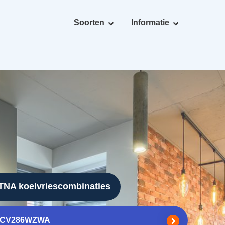
Soorten
Informatie
TNA koelvriescombinaties
KCV286WZWA