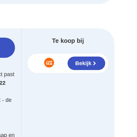
Te koop bij
Bekijk
t past
22
 - de
sap en