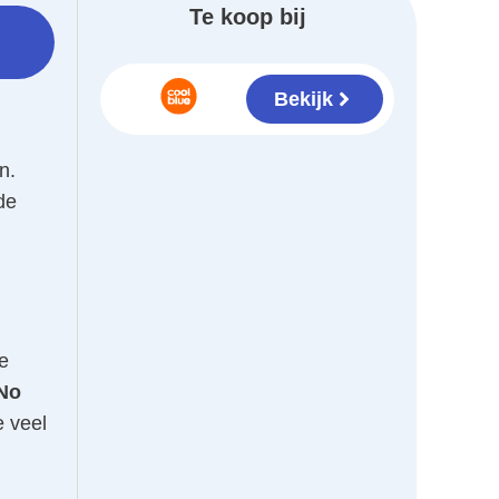
Te koop bij
Bekijk
n.
de
e
No
e veel