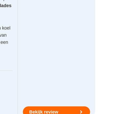
 lades
n koel
 van
 een
Bekijk review