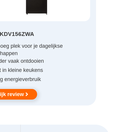
 KDV156ZWA
eg plek voor je dagelijkse
chappen
der vaak ontdooien
 in kleine keukens
g energieverbruik
ijk review