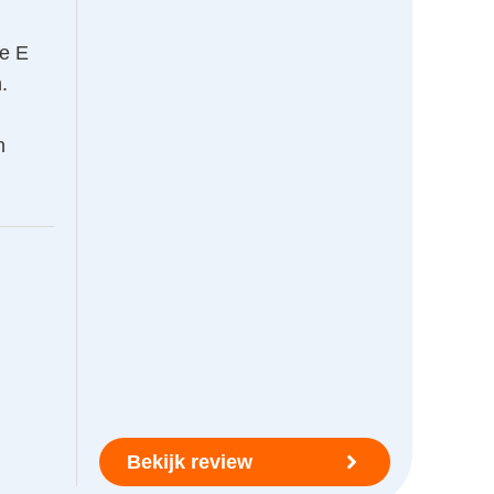
se E
.
n
Bekijk review