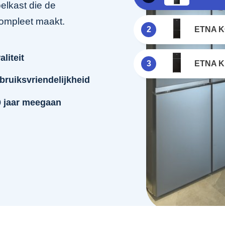
elkast die de
compleet maakt.
2
ETNA 
liteit
3
ETNA 
bruiksvriendelijkheid
0 jaar meegaan