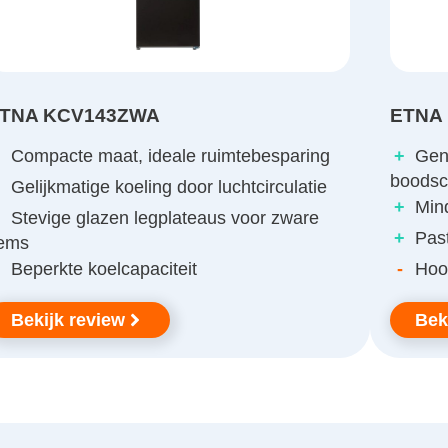
TNA KCV143ZWA
ETNA
+
Compacte maat, ideale ruimtebesparing
+
Geno
boods
+
Gelijkmatige koeling door luchtcirculatie
+
Min
+
Stevige glazen legplateaus voor zware
+
Past
tems
Beperkte koelcapaciteit
-
Hoo
Bekijk review
Bek