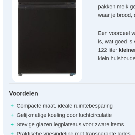
pakken melk gem
waar je brood, d
Een voordeel va
is, wat goed is
122 liter
kleine
klein huishoude
Voordelen
+
Compacte maat, ideale ruimtebesparing
+
Gelijkmatige koeling door luchtcirculatie
+
Stevige glazen legplateaus voor zware items
+
Praktische vriesindeling met transparante lades