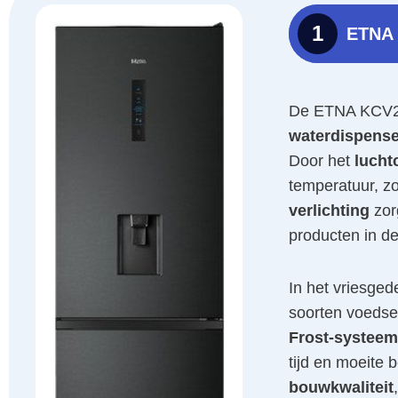
1
ETNA
De ETNA KCV28
waterdispense
Door het
lucht
temperatuur, z
verlichting
zorg
producten in de
In het vriesged
soorten voedsel
Frost-systeem
tijd en moeite 
bouwkwaliteit