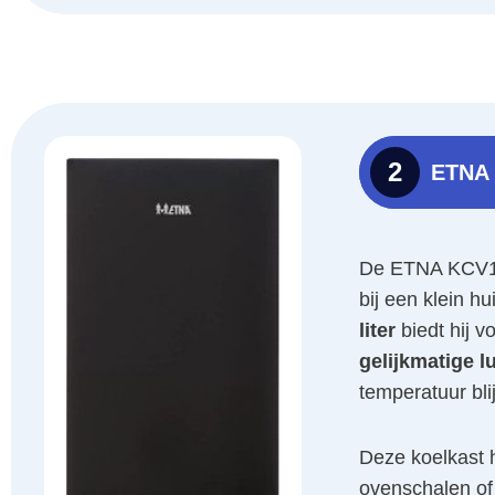
2
ETNA
De ETNA KCV143
bij een klein h
liter
biedt hij 
gelijkmatige l
temperatuur blij
Deze koelkast 
ovenschalen of