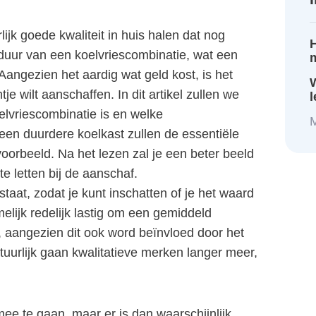
lijk goede kwaliteit in huis halen dat nog
H
duur van een koelvriescombinatie, wat een
 Aangezien het aardig wat geld kost, is het
W
je wilt aanschaffen. In dit artikel zullen we
lvriescombinatie is en welke
M
een duurdere koelkast zullen de essentiële
jvoorbeeld. Na het lezen zal je een beter beeld
e letten bij de aanschaf.
 staat, zodat je kunt inschatten of je het waard
lijk redelijk lastig om een gemiddeld
, aangezien dit ook word beïnvloed door het
tuurlijk gaan kwalitatieve merken langer meer,
mee te gaan, maar er is dan waarschijnlijk