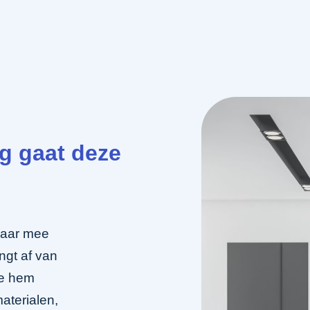
g gaat deze
jaar mee
ngt af van
je hem
aterialen,