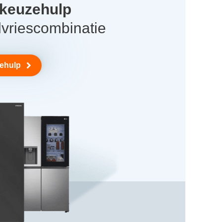
 keuzehulp
lvriescombinatie
zehulp