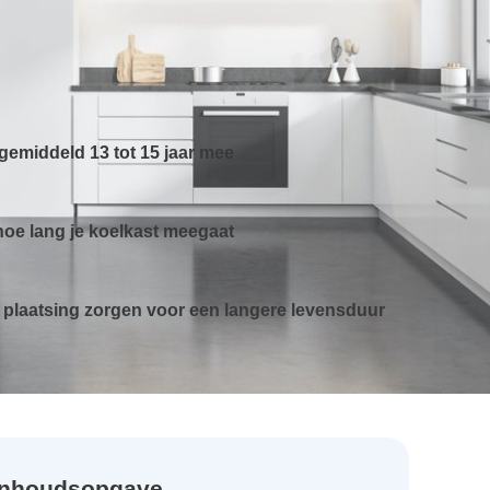
gemiddeld 13 tot 15 jaar mee
hoe lang je koelkast meegaat
 plaatsing zorgen voor een langere levensduur
Inhoudsopgave