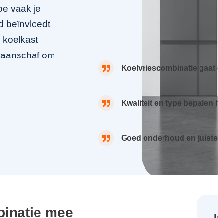
oe vaak je
d beïnvloedt
e koelkast
e aanschaf om
Koelvriescombinatie gaat 
Kwaliteit en type bepalen 
Goed onderhoud en juiste
binatie mee