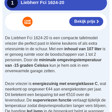
1
Liebherr Fci 1624-20
Bekijk prijs
De Liebherr Fci 1624-20 is een compacte tafelmodel
vriezer die perfect past in kleine keukens of als extra
vriesruimte in de schuur. Met een
inhoud van 107 liter
is
er genoeg ruimte voor de boodschappen van 1 tot 2
personen. Door de
minimale omgevingstemperatuur
van -15 graden Celsius
kun je hem ook in een
onverwarmde garage zetten.
Deze vriezer is
energiezuinig met energieklasse C
, wat
neerkomt op ongeveer €44 aan energiekosten per jaar.
Dit betekent een besparing tot wel €510 over de
levensduur. De
supervriezen functie
verlaagt tijdelijk de
temperatuur zodat diepvriesproducten langer vers blijven.
De handige
led lamp
in de binnenkant helpt je wanneer