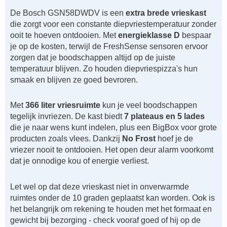
De Bosch GSN58DWDV is een
extra brede vrieskast
die zorgt voor een constante diepvriestemperatuur zonder
ooit te hoeven ontdooien. Met
energieklasse D
bespaar
je op de kosten, terwijl de FreshSense sensoren ervoor
zorgen dat je boodschappen altijd op de juiste
temperatuur blijven. Zo houden diepvriespizza's hun
smaak en blijven ze goed bevroren.
Met
366 liter vriesruimte
kun je veel boodschappen
tegelijk invriezen. De kast biedt
7 plateaus en 5 lades
die je naar wens kunt indelen, plus een BigBox voor grote
producten zoals vlees. Dankzij
No Frost
hoef je de
vriezer nooit te ontdooien. Het open deur alarm voorkomt
dat je onnodige kou of energie verliest.
Let wel op dat deze vrieskast niet in onverwarmde
ruimtes onder de 10 graden geplaatst kan worden. Ook is
het belangrijk om rekening te houden met het formaat en
gewicht bij bezorging - check vooraf goed of hij op de