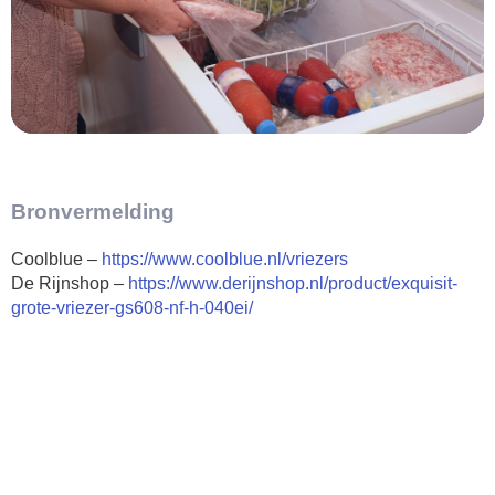
Bronvermelding
Coolblue –
https://www.coolblue.nl/vriezers
De Rijnshop –
https://www.derijnshop.nl/product/exquisit-
grote-vriezer-gs608-nf-h-040ei/