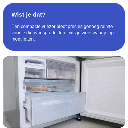
Wist je dat?
Een compacte vriezer biedt precies genoeg ruimte
voor je diepvriesproducten, mits je weet waar je op
moet letten.