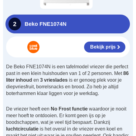
2
Beko FNE1074N
Bekijk prijs
De Beko FNE1074N is een tafelmodel vriezer die perfect
past in een klein huishouden van 1 of 2 personen. Met
86
liter inhoud
en
3 vrieslades
is er genoeg plek voor je
diepvriesfruit, borrelsnacks en brood. Zo heb je altijd
boterhammen klaar liggen voor je werkdag.
De vriezer heeft een
No Frost functie
waardoor je nooit
meer hoeft te ontdooien. Er komt geen ijs op je
boodschappen, wat je veel tijd bespaart. Dankzij
luchtcirculatie
is het overal in de vriezer even koel en
maakt het niet uit waar je je spullen neerlegt. Ook handig: